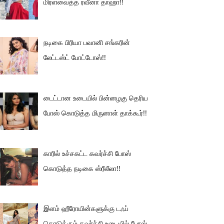
மிரளவைத்த ரவீனா தாஹா!!
நடிகை பிரியா பவானி சங்கரின்
லேட்டஸ்ட் போட்டோஸ்!!
டைட்டான உடையில் பின்னழகு தெரிய
போஸ் கொடுத்த மிருனாள் தாக்கூர்!!
காரில் உச்சகட்ட கவர்ச்சி போஸ்
கொடுத்த நடிகை ஸ்ரீலீலா!!
இளம் ஹீரோயின்களுக்கு டஃப்
கொடுக்கும் கவர்ச்சி உடையில் போஸ்