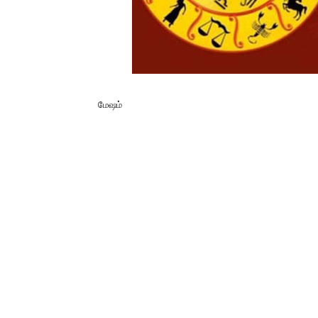
மேஷம்