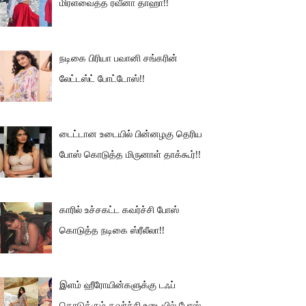
மிரளவைத்த ரவீனா தாஹா!!
நடிகை பிரியா பவானி சங்கரின்
லேட்டஸ்ட் போட்டோஸ்!!
டைட்டான உடையில் பின்னழகு தெரிய
போஸ் கொடுத்த மிருனாள் தாக்கூர்!!
காரில் உச்சகட்ட கவர்ச்சி போஸ்
கொடுத்த நடிகை ஸ்ரீலீலா!!
இளம் ஹீரோயின்களுக்கு டஃப்
கொடுக்கும் கவர்ச்சி உடையில் போஸ்