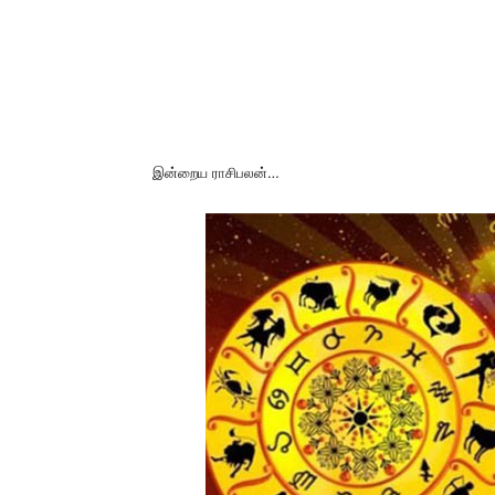
இன்றைய ராசிபலன்…