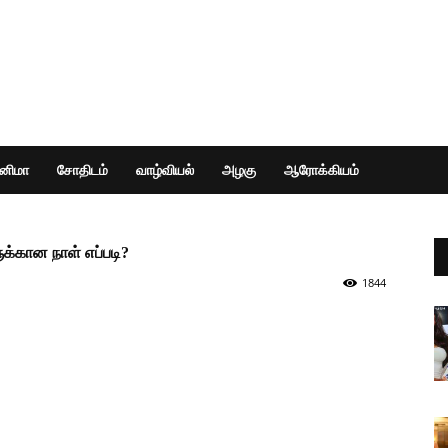
ினிமா
சோதிடம்
வாழ்வியல்
அழகு
ஆரோக்கியம்
க்கான நாள் எப்படி?
1844