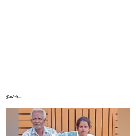
திருச்சி….