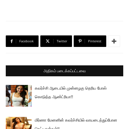
Facebook
Twitter
Pinterest
அதிகம் படைக்கப்பட்டவை
கவர்ச்சி ஆடையில் முன்னழகு தெரிய போஸ்
கொடுத்த ஆண்ட்ரியா!!
மிர்ணா மேனனின் கவர்ச்சியில் வாயடைத்துப்போன
நெட்டிசன்கள்!!