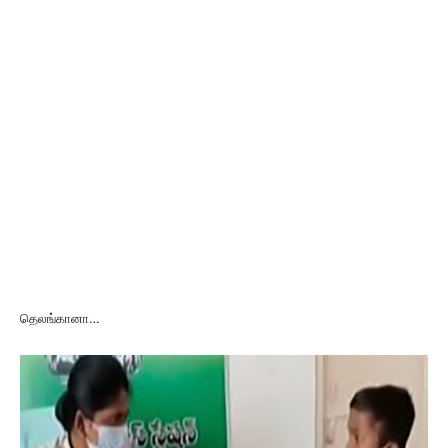
தெலங்கானா…