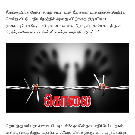
இந்நிலையில் ஸ்வேதா, தனது தாயாருடன் இருசக்கர வாகனத்தில் வெளியே
சென்று விட்டு, மதிய நேரத்தில் அவரது வீட்டுக்குத் திரும்பினார்.
முன்கூட்டியே ஸ்வேதா வீட்டின் வாகனங்கள் நிறுத்துமிடத்தில் காத்திருந்த
பிரதீக், ஸ்வேதாவுடன் மீண்டும் வாக்குவாதத்தில் ஈடுபட்டார்.
தொடர்ந்து ஸ்வேதா சண்டையிடவும், ஸ்வேதாவின் தாய் எதிரிலேயே, தான்
மறைத்து வைத்திருந்த கத்தியால் ஸ்வேதாவின் கழுத்து, மார்பு மற்றும் வயிறு