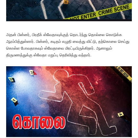
அதன் பின்னர், பிரதீக் ஸ்வேதாவுக்குத் தொடர்ந்து தொல்லை கொடுக்க
ஆரம்பித்துள்ளார். பின்னர், கடிதம் எழுதி வைத்து விட்டு, தற்கொலை செய்து
கொள்ள போவதாகவும் ஸ்வேதாவை மிரட்டியிருக்கிறார். ஆனாலும்
திருமணத்துக்கு ஸ்வேதா மறுப்பு தெரிவித்து வந்தார்.