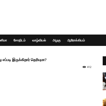
ினிமா
சோதிடம்
வாழ்வியல்
அழகு
ஆரோக்கியம்
ு எப்படி இருக்கிறார் தெரியுமா?
412