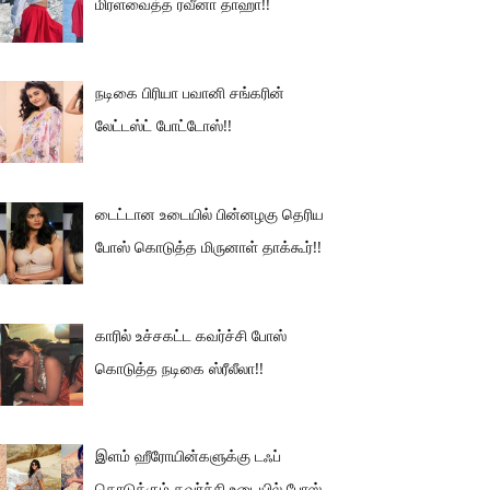
மிரளவைத்த ரவீனா தாஹா!!
நடிகை பிரியா பவானி சங்கரின்
லேட்டஸ்ட் போட்டோஸ்!!
டைட்டான உடையில் பின்னழகு தெரிய
போஸ் கொடுத்த மிருனாள் தாக்கூர்!!
காரில் உச்சகட்ட கவர்ச்சி போஸ்
கொடுத்த நடிகை ஸ்ரீலீலா!!
இளம் ஹீரோயின்களுக்கு டஃப்
கொடுக்கும் கவர்ச்சி உடையில் போஸ்